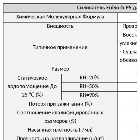
Силикагель
EniSorb PS дл
Химическая
Молекулярная Формула
Внешность
Прозр
- Восст
углекисл
Типичное
применение
- Сушка
обезвож
Размер
RH=20%
Статическое
водопоглощение До
RH=50%
25 ℃ (%)
RH=90%
Потеря
при зажигании (%)
Соотношение
квалифицированных
размеров (%)
Насыпная
плотность (г/мл)
Прочность
на раздавливание (н/шт)